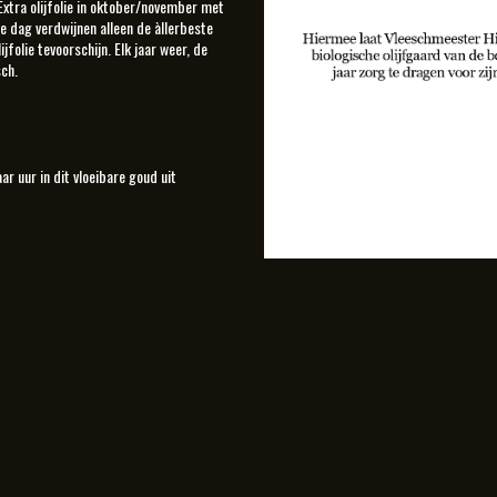
Extra olijfolie in oktober/november met
e dag verdwijnen alleen de àllerbeste
jfolie tevoorschijn. Elk jaar weer, de
sch.
r uur in dit vloeibare goud uit