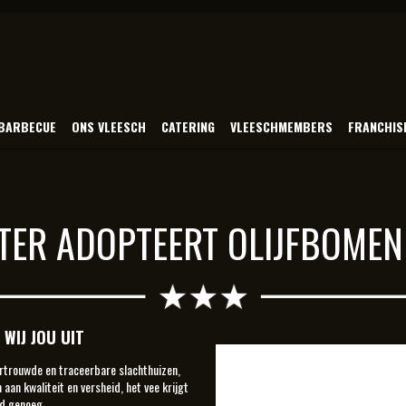
BARBECUE
ONS VLEESCH
CATERING
VLEESCHMEMBERS
FRANCHIS
ER ADOPTEERT OLIJFBOMEN 
WIJ JOU UIT
ertrouwde en traceerbare slachthuizen,
an kwaliteit en versheid, het vee krijgt
ed genoeg.