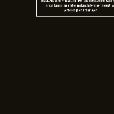
Black Angus en Wagyu zijn luxe rundvleessoorten waar w
graag kennis mee laten maken. Informeer gerust, w
vertellen je er graag over.