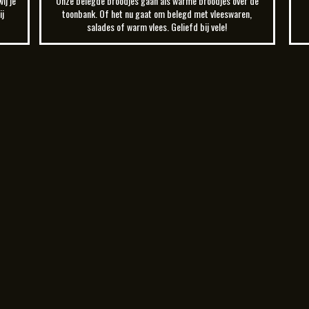
Onze belegde broodjes gaan als warme broodjes over de
ij je
toonbank. Of het nu gaat om belegd met vleeswaren,
ij
salades of warm vlees. Geliefd bij vele!