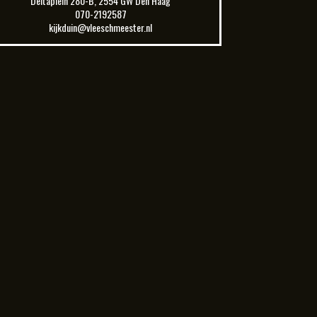
Deltaplein 280-B, 2554 GW Den Haag
070-2192587
kijkduin@vleeschmeester.nl